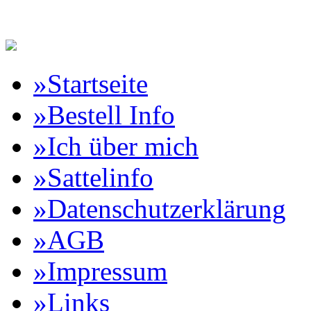
Reitartikelbörse Online Vertr
»Startseite
»Bestell Info
»Ich über mich
»Sattelinfo
»Datenschutzerklärung
»AGB
»Impressum
»Links