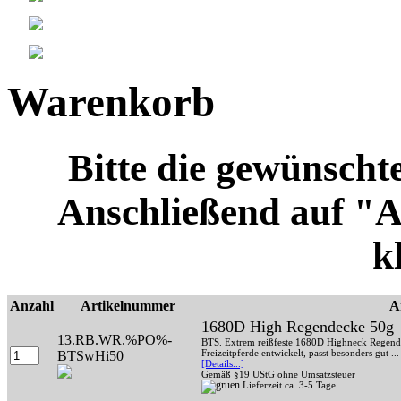
Warenkorb
Bitte die gewünscht
Anschließend auf "
k
Anzahl
Artikelnummer
A
1680D High Regendecke 50g
13.RB.WR.%PO%-
BTS. Extrem reißfeste 1680D Highneck Regende
Freizeitpferde entwickelt, passt besonders gut ...
BTSwHi50
[Details...]
Gemäß §19 UStG ohne Umsatzsteuer
Lieferzeit ca. 3-5 Tage