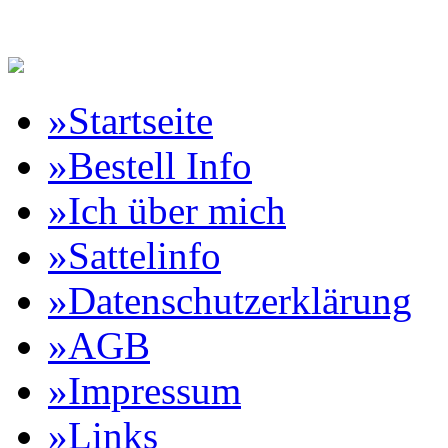
Reitartikelbörse Online Vertr
»Startseite
»Bestell Info
»Ich über mich
»Sattelinfo
»Datenschutzerklärung
»AGB
»Impressum
»Links