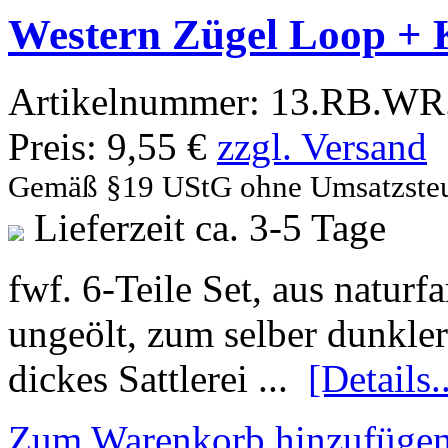
Western Zügel Loop + 
Artikelnummer:
13.RB.WR.
Preis:
9,55 €
zzgl. Versand
Gemäß §19 UStG ohne Umsatzste
Lieferzeit ca. 3-5 Tage
fwf. 6-Teile Set, aus natu
ungeölt, zum selber dunkle
dickes Sattlerei ...
[Details..
Zum Warenkorb hinzufüge