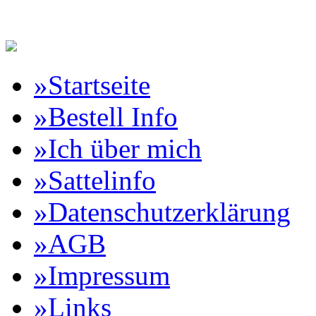
Reitartikelbörse Online Vertr
»Startseite
»Bestell Info
»Ich über mich
»Sattelinfo
»Datenschutzerklärung
»AGB
»Impressum
»Links